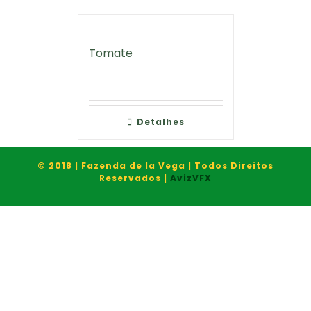
Tomate
Detalhes
© 2018 | Fazenda de la Vega | Todos Direitos
Reservados |
AvizVFX