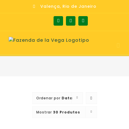
Skip
Valença, Rio de Janeiro
to
content
Facebook
Instagram
Whatsapp
Ordenar por
Data
Mostrar
30 Produtos