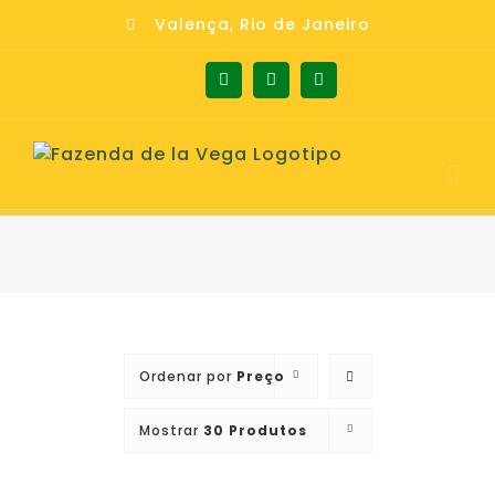
Skip
Valença, Rio de Janeiro
to
content
Facebook
Instagram
Whatsapp
Ordenar por
Preço
Mostrar
30 Produtos