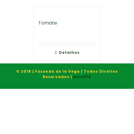
Tomate
Detalhes
© 2018 | Fazenda de la Vega | Todos Direitos
Reservados |
AvizVFX